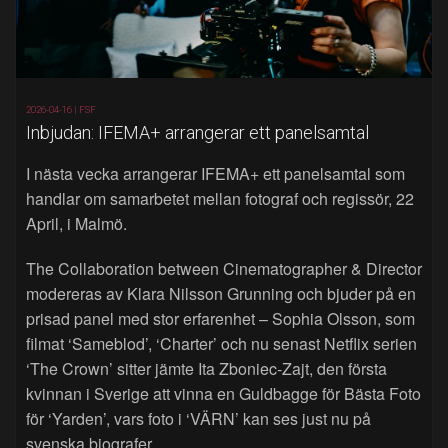
2026-04-16 |
FSF
Inbjudan: IFEMA+ arrangerar ett panelsamtal
I nästa vecka arrangerar IFEMA+ ett panelsamtal som
handlar om samarbetet mellan fotograf och regissör, 22
April, i Malmö.
The Collaboration between Cinematographer & Director
modereras av Klara Nilsson Grunning och bjuder på en
prisad panel med stor erfarenhet – Sophia Olsson, som
filmat ‘Sameblod’, ‘Charter’ och nu senast Netflix serien
‘The Crown’ sitter jämte Ita Zboniec-Zajt, den första
kvinnan i Sverige att vinna en Guldbagge för Bästa Foto
för ‘Yarden’, vars foto i ‘VÄRN’ kan ses just nu på
svenska biografer.