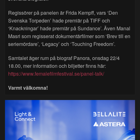
Regissörer på panelen är Frida Kempff, vars ‘Den
Svenska Torpeden’ hade premiär på TIFF och
‘Knackningar’ hade premiär på Sundance’. Även Manal
Masri som regisserat dokumentärfilmer som ‘Brev till en
seriemördare’, ‘Legacy’ och ‘Touching Freedom’.
Samtalet äger rum på biograf Panora, onsdag 22/4
18.00, mer information och biljetter finns här:
https://www.femalefilmfestival.se/panel-talk/
Varmt välkomna!