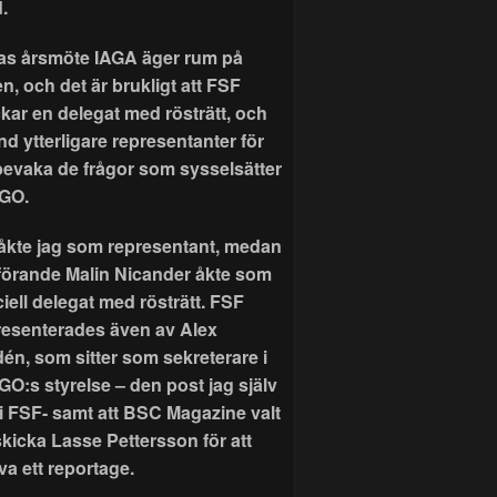
.
as årsmöte IAGA äger rum på
n, och det är brukligt att FSF
ckar en delegat med rösträtt, och
nd ytterligare representanter för
 bevaka de frågor som sysselsätter
GO.
r åkte jag som representant, medan
förande Malin Nicander åkte som
ciell delegat med rösträtt. FSF
resenterades även av Alex
dén, som sitter som sekreterare i
GO:s styrelse – den post jag själv
 i FSF- samt att BSC Magazine valt
skicka Lasse Pettersson för att
va ett reportage.