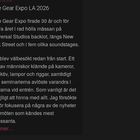
6-14 |
FSF
e Gear Expo LA 2026
 Gear Expo firade 30 år och för
a året i rad hölls mässan på
ersal Studios backlot, längs New
 Street och i fem olika soundstages.
blev välbesökt redan från start. Ett
 av människor klämde på kameror,
ktiv, lampor och riggar, samtidigt
seminarierna avlöste varandra i
rarna vid entrén. Som vanligt är det
ligt att hinna med allt. Jag försökte
ör fokusera på några av de nyheter
 möten som kändes mest
essanta.
 mer…