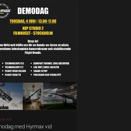
5-06 |
FSF
odag med Hyrmax vid