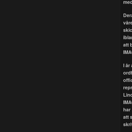
med
Der
våre
ski
ibla
att
IMA
I å
ord
offi
rep
Lin
IMA
har
att 
skri