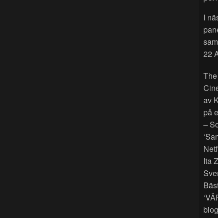
I nä
pan
sama
22 A
The
Cin
av K
på e
– So
‘Sam
Netf
Ita 
Sver
Bäst
‘VÄ
biog