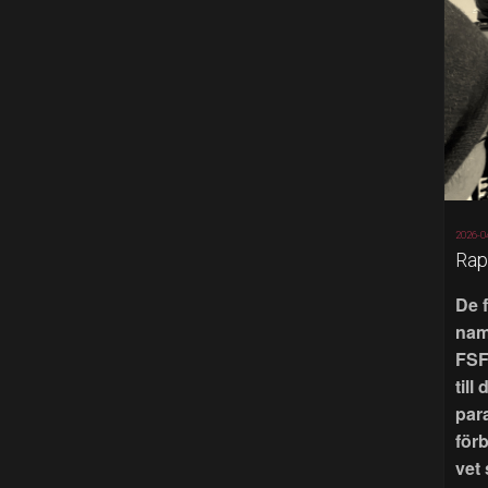
2026-0
Rap
De 
nam
FSF
till
par
för
vet