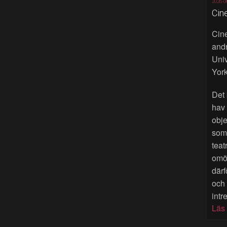
2026-0
Cin
Cine
andr
Univ
York
Det 
hav
obje
som 
teat
omöj
därf
och
intr
Läs