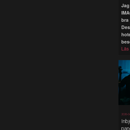
Jag 
IMA
bra 
Des
hote
bes
Läs
2026-0
Inb
pan