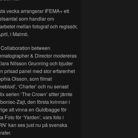
sta vecka arrangerar IFEMA+ ett
elsamtal som handlar om
rbetet mellan fotograf och regissör,
pril, i Malmö.
 Collaboration between
ematographer & Director modereras
lara Nilsson Grunning och bjuder
n prisad panel med stor erfarenhet
phia Olsson, som filmat
eblod’, ‘Charter’ och nu senast
lix serien ‘The Crown’ sitter jämte
Zboniec-Zajt, den första kvinnan i
ige att vinna en Guldbagge för
a Foto för ‘Yarden’, vars foto i
RN’ kan ses just nu på svenska
rafer.