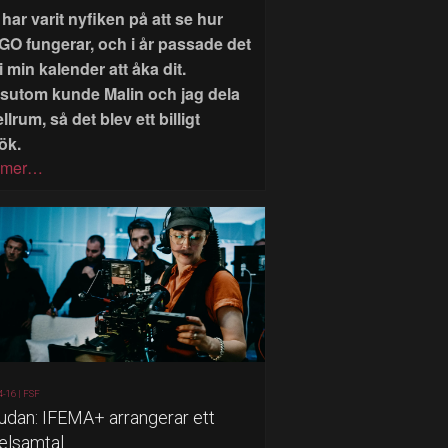
har varit nyfiken på att se hur
GO fungerar, och i år passade det
i min kalender att åka dit.
sutom kunde Malin och jag dela
llrum, så det blev ett billigt
ök.
 mer…
4-16 |
FSF
judan: IFEMA+ arrangerar ett
elsamtal