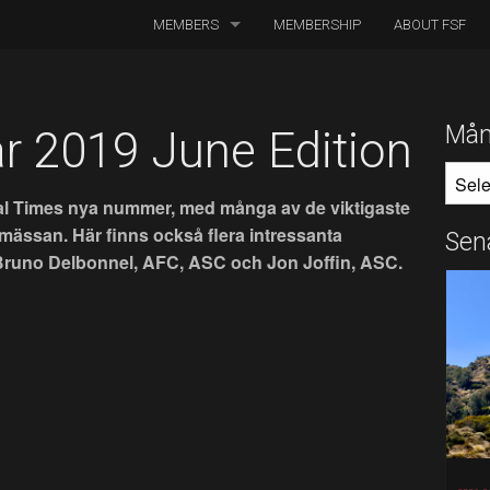
MEMBERS
MEMBERSHIP
ABOUT FSF
DIRECTORS OF PHOTOGRAPHY
ASSOCIATED CINEMATOGRAPHERS
Mån
r 2019 June Edition
MÅNA
ASSOCIATED MEMBERS
tal Times nya nummer, med många av de viktigaste
HONORARY MEMBERS
mässan. Här finns också flera intressanta
Sen
a. Bruno Delbonnel, AFC, ASC och Jon Joffin, ASC.
BOARD MEMBERS
IN MEMORIAM