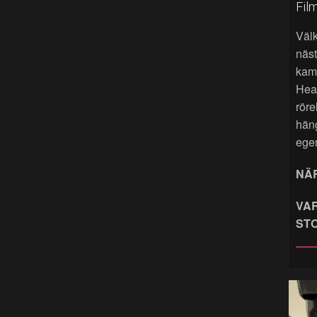
Fil
Väl
näst
kame
Hea
röre
hän
ege
NÄR
VAR
ST