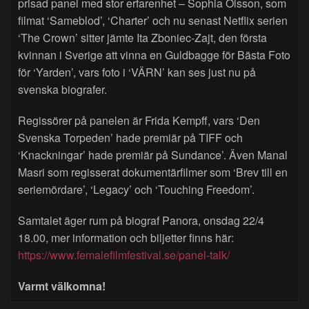
prisad panel med stor erfarenhet – Sophia Olsson, som
filmat ‘Sameblod’, ‘Charter’ och nu senast Netflix serien
‘The Crown’ sitter jämte Ita Zboniec-Zajt, den första
kvinnan i Sverige att vinna en Guldbagge för Bästa Foto
för ‘Yarden’, vars foto i ‘VÄRN’ kan ses just nu på
svenska biografer.
Regissörer på panelen är Frida Kempff, vars ‘Den
Svenska Torpeden’ hade premiär på TIFF och
‘Knackningar’ hade premiär på Sundance’. Även Manal
Masri som regisserat dokumentärfilmer som ‘Brev till en
seriemördare’, ‘Legacy’ och ‘Touching Freedom’.
Samtalet äger rum på biograf Panora, onsdag 22/4
18.00, mer information och biljetter finns här:
https://www.femalefilmfestival.se/panel-talk/
Varmt välkomna!