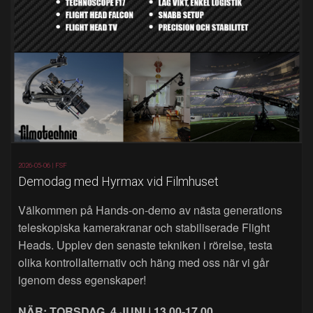
2026-05-06 |
FSF
Demodag med Hyrmax vid Filmhuset
Välkommen på Hands‑on‑demo av nästa generations
teleskopiska kamerakranar och stabiliserade Flight
Heads. Upplev den senaste tekniken i rörelse, testa
olika kontrollalternativ och häng med oss när vi går
igenom dess egenskaper!
NÄR: TORSDAG, 4 JUNI | 13.00-17.00