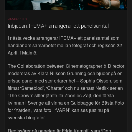
2026-04-16 |
FSF
Inbjudan: IFEMA+ arrangerar ett panelsamtal
I nästa vecka arrangerar IFEMA+ ett panelsamtal som
handlar om samarbetet mellan fotograf och regissör, 22
April, i Malmö.
The Collaboration between Cinematographer & Director
modereras av Klara Nilsson Grunning och bjuder på en
prisad panel med stor erfarenhet – Sophia Olsson, som
filmat ‘Sameblod’, ‘Charter’ och nu senast Netflix serien
‘The Crown’ sitter jämte Ita Zboniec-Zajt, den första
kvinnan i Sverige att vinna en Guldbagge för Bästa Foto
för ‘Yarden’, vars foto i ‘VÄRN’ kan ses just nu på
svenska biografer.
Regissörer på panelen är Frida Kempff, vars ‘Den