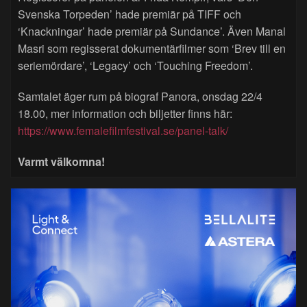
Svenska Torpeden’ hade premiär på TIFF och
‘Knackningar’ hade premiär på Sundance’. Även Manal
Masri som regisserat dokumentärfilmer som ‘Brev till en
seriemördare’, ‘Legacy’ och ‘Touching Freedom’.
Samtalet äger rum på biograf Panora, onsdag 22/4
18.00, mer information och biljetter finns här:
https://www.femalefilmfestival.se/panel-talk/
Varmt välkomna!