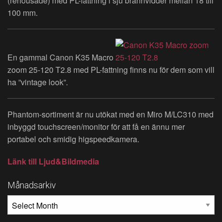
(rehousade) med PL-fattning i sju brännvidder mellan 18 till
100 mm.
En gammal Canon K35 Macro
zoom 25-120 T2.8 med PL-fattning finns nu för dem som vill
ha ”vintage look”.
Phantom-sortiment är nu utökat med en Miro M/LC310 med
inbyggd touchscreen/monitor för att få en ännu mer
portabel och smidig higspeedkamera.
Länk till Ljud&Bildmedia
Månadsarkiv
MÅNADSARKIV