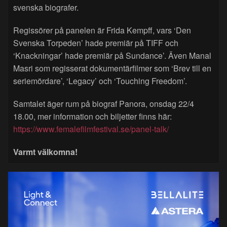
svenska biografer.
Regissörer på panelen är Frida Kempff, vars ‘Den
Svenska Torpeden’ hade premiär på TIFF och
‘Knackningar’ hade premiär på Sundance’. Även Manal
Masri som regisserat dokumentärfilmer som ‘Brev till en
seriemördare’, ‘Legacy’ och ‘Touching Freedom’.
Samtalet äger rum på biograf Panora, onsdag 22/4
18.00, mer information och biljetter finns här:
https://www.femalefilmfestival.se/panel-talk/
Varmt välkomna!