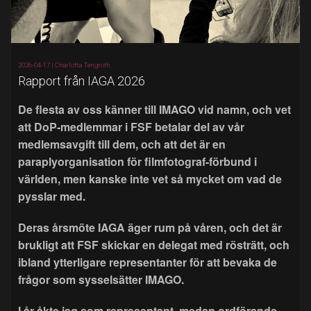
2026-04-17 |
Charlotta Tengroth
Rapport från IAGA 2026
De flesta av oss känner till IMAGO vid namn, och vet
att DoP-medlemmar i FSF betalar del av vår
medlemsavgift till dem, och att det är en
paraplyorganisation för filmfotograf-förbund i
världen, men kanske inte vet så mycket om vad de
pysslar med.
Deras årsmöte IAGA äger rum på våren, och det är
brukligt att FSF skickar en delegat med rösträtt, och
ibland ytterligare representanter för att bevaka de
frågor som sysselsätter IMAGO.
I år åkte jag som representant, medan ordförande