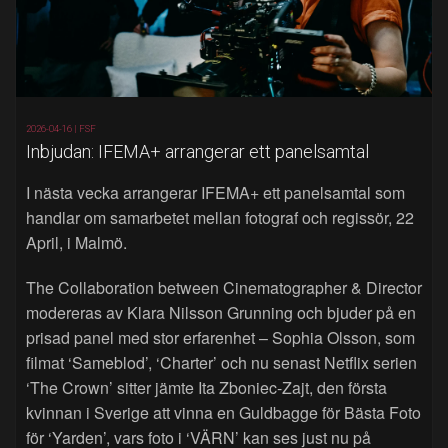
2026-04-16 |
FSF
Inbjudan: IFEMA+ arrangerar ett panelsamtal
I nästa vecka arrangerar IFEMA+ ett panelsamtal som
handlar om samarbetet mellan fotograf och regissör, 22
April, i Malmö.
The Collaboration between Cinematographer & Director
modereras av Klara Nilsson Grunning och bjuder på en
prisad panel med stor erfarenhet – Sophia Olsson, som
filmat ‘Sameblod’, ‘Charter’ och nu senast Netflix serien
‘The Crown’ sitter jämte Ita Zboniec-Zajt, den första
kvinnan i Sverige att vinna en Guldbagge för Bästa Foto
för ‘Yarden’, vars foto i ‘VÄRN’ kan ses just nu på