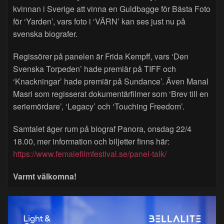
kvinnan i Sverige att vinna en Guldbagge för Bästa Foto
för ‘Yarden’, vars foto i ‘VÄRN’ kan ses just nu på
svenska biografer.
Regissörer på panelen är Frida Kempff, vars ‘Den
Svenska Torpeden’ hade premiär på TIFF och
‘Knackningar’ hade premiär på Sundance’. Även Manal
Masri som regisserat dokumentärfilmer som ‘Brev till en
seriemördare’, ‘Legacy’ och ‘Touching Freedom’.
Samtalet äger rum på biograf Panora, onsdag 22/4
18.00, mer information och biljetter finns här:
https://www.femalefilmfestival.se/panel-talk/
Varmt välkomna!