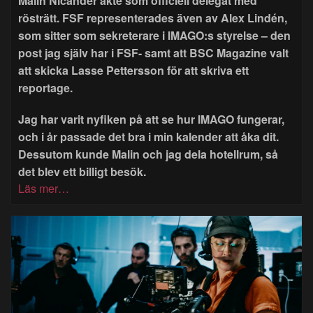
Malin Nicander åkte som officiell delegat med
rösträtt. FSF representerades även av Alex Lindén,
som sitter som sekreterare i IMAGO:s styrelse – den
post jag själv har i FSF- samt att BSC Magazine valt
att skicka Lasse Pettersson för att skriva ett
reportage.
Jag har varit nyfiken på att se hur IMAGO fungerar,
och i år passade det bra i min kalender att åka dit.
Dessutom kunde Malin och jag dela hotellrum, så
det blev ett billigt besök.
Läs mer…