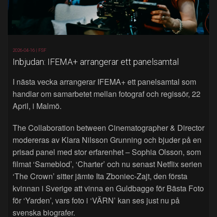
2026-04-16 |
FSF
Inbjudan: IFEMA+ arrangerar ett panelsamtal
I nästa vecka arrangerar IFEMA+ ett panelsamtal som
handlar om samarbetet mellan fotograf och regissör, 22
April, i Malmö.
The Collaboration between Cinematographer & Director
modereras av Klara Nilsson Grunning och bjuder på en
prisad panel med stor erfarenhet – Sophia Olsson, som
filmat ‘Sameblod’, ‘Charter’ och nu senast Netflix serien
‘The Crown’ sitter jämte Ita Zboniec-Zajt, den första
kvinnan i Sverige att vinna en Guldbagge för Bästa Foto
för ‘Yarden’, vars foto i ‘VÄRN’ kan ses just nu på
svenska biografer.