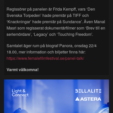
Regissörer på panelen är Frida Kempff, vars ‘Den
Svenska Torpeden’ hade premiär på TIFF och
‘Knackningar’ hade premiär på Sundance’. Även Manal
Masri som regisserat dokumentärfilmer som ‘Brev till en
seriemördare’, ‘Legacy’ och ‘Touching Freedom’.
Samtalet äger rum på biograf Panora, onsdag 22/4
18.00, mer information och biljetter finns här:
https://www.femalefilmfestival.se/panel-talk/
Varmt välkomna!