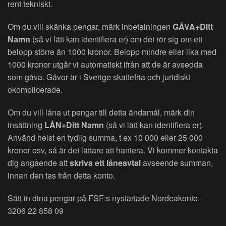
rent tekniskt.
Om du vill skänka pengar, märk inbetalningen
GÅVA+Ditt
Namn
(så vi lätt kan identifiera er) om det rör sig om ett
belopp större än 1000 kronor. Belopp mindre eller lika med
1000 kronor utgår vi automatiskt ifrån att de är avsedda
som gåva. Gåvor är i Sverige skattefria och juridiskt
okomplicerade.
Om du vill låna ut pengar till detta ändamål, märk din
insättning
LÅN+Ditt Namn
(så vi lätt kan identifiera er).
Använd helst en tydlig summa, t ex 10 000 eller 25 000
kronor osv, så är det lättare att hantera. Vi kommer kontakta
dig angående att
skriva ett låneavtal
avseende summan,
innan den tas från detta konto.
Sätt in dina pengar på FSF:s nystartade Nordeakonto:
3206 22 858 09