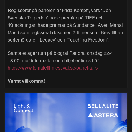
Regissörer på panelen är Frida Kempff, vars ‘Den
Svenska Torpeden’ hade premiär på TIFF och
‘Knackningar’ hade premiär på Sundance’. Även Manal
Masri som regisserat dokumentärfilmer som ‘Brev till en
seriemördare’, ‘Legacy’ och ‘Touching Freedom’.
Samtalet äger rum på biograf Panora, onsdag 22/4
18.00, mer information och biljetter finns här:
https://www.femalefilmfestival.se/panel-talk/
Varmt välkomna!