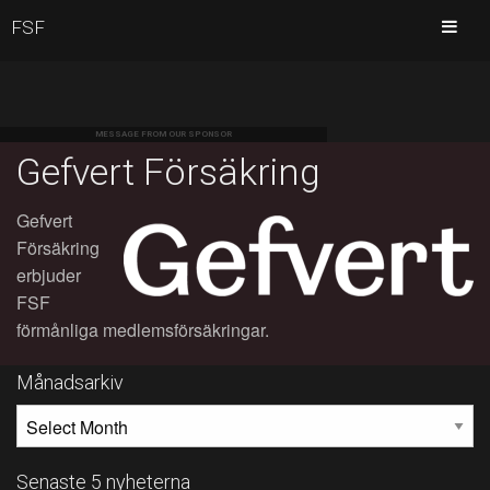
FSF
MESSAGE FROM OUR SPONSOR
Gefvert Försäkring
Gefvert
Försäkring
erbjuder
FSF
förmånliga medlemsförsäkringar.
Månadsarkiv
MÅNADSARKIV
Senaste 5 nyheterna