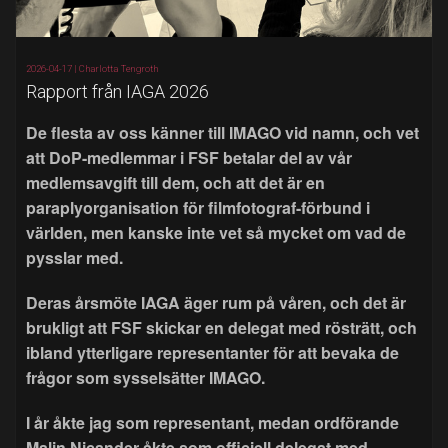
2026-04-17 |
Charlotta Tengroth
Rapport från IAGA 2026
De flesta av oss känner till IMAGO vid namn, och vet
att DoP-medlemmar i FSF betalar del av vår
medlemsavgift till dem, och att det är en
paraplyorganisation för filmfotograf-förbund i
världen, men kanske inte vet så mycket om vad de
pysslar med.
Deras årsmöte IAGA äger rum på våren, och det är
brukligt att FSF skickar en delegat med rösträtt, och
ibland ytterligare representanter för att bevaka de
frågor som sysselsätter IMAGO.
I år åkte jag som representant, medan ordförande
Malin Nicander åkte som officiell delegat med