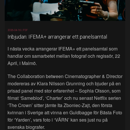
2026-04-16 |
FSF
Inbjudan: IFEMA+ arrangerar ett panelsamtal
I nästa vecka arrangerar IFEMA+ ett panelsamtal som
handlar om samarbetet mellan fotograf och regissör, 22
April, i Malmö.
The Collaboration between Cinematographer & Director
modereras av Klara Nilsson Grunning och bjuder på en
prisad panel med stor erfarenhet – Sophia Olsson, som
filmat ‘Sameblod’, ‘Charter’ och nu senast Netflix serien
‘The Crown’ sitter jämte Ita Zboniec-Zajt, den första
kvinnan i Sverige att vinna en Guldbagge för Bästa Foto
för ‘Yarden’, vars foto i ‘VÄRN’ kan ses just nu på
svenska biografer.