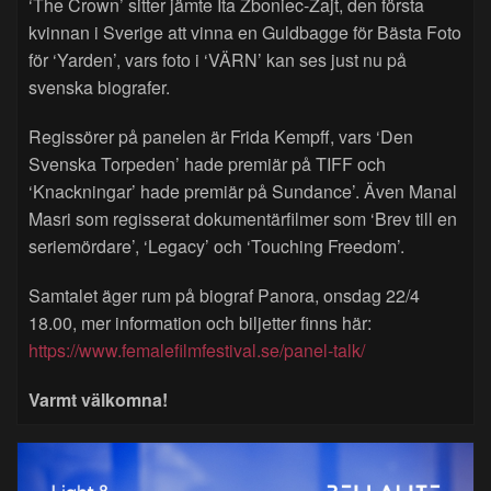
‘The Crown’ sitter jämte Ita Zboniec-Zajt, den första
kvinnan i Sverige att vinna en Guldbagge för Bästa Foto
för ‘Yarden’, vars foto i ‘VÄRN’ kan ses just nu på
svenska biografer.
Regissörer på panelen är Frida Kempff, vars ‘Den
Svenska Torpeden’ hade premiär på TIFF och
‘Knackningar’ hade premiär på Sundance’. Även Manal
Masri som regisserat dokumentärfilmer som ‘Brev till en
seriemördare’, ‘Legacy’ och ‘Touching Freedom’.
Samtalet äger rum på biograf Panora, onsdag 22/4
18.00, mer information och biljetter finns här:
https://www.femalefilmfestival.se/panel-talk/
Varmt välkomna!