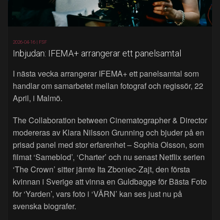
2026-04-16 |
FSF
Inbjudan: IFEMA+ arrangerar ett panelsamtal
I nästa vecka arrangerar IFEMA+ ett panelsamtal som
handlar om samarbetet mellan fotograf och regissör, 22
April, i Malmö.
The Collaboration between Cinematographer & Director
modereras av Klara Nilsson Grunning och bjuder på en
prisad panel med stor erfarenhet – Sophia Olsson, som
filmat ‘Sameblod’, ‘Charter’ och nu senast Netflix serien
‘The Crown’ sitter jämte Ita Zboniec-Zajt, den första
kvinnan i Sverige att vinna en Guldbagge för Bästa Foto
för ‘Yarden’, vars foto i ‘VÄRN’ kan ses just nu på
svenska biografer.