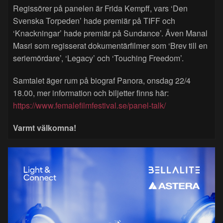
Regissörer på panelen är Frida Kempff, vars ‘Den
Svenska Torpeden’ hade premiär på TIFF och
‘Knackningar’ hade premiär på Sundance’. Även Manal
Masri som regisserat dokumentärfilmer som ‘Brev till en
seriemördare’, ‘Legacy’ och ‘Touching Freedom’.
Samtalet äger rum på biograf Panora, onsdag 22/4
18.00, mer information och biljetter finns här:
https://www.femalefilmfestival.se/panel-talk/
Varmt välkomna!