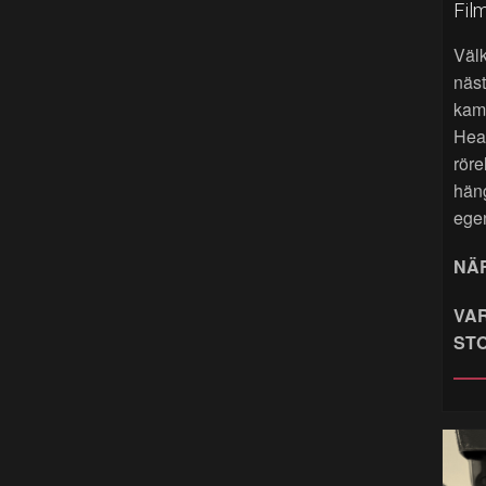
Fil
Väl
näst
kame
Hea
röre
hän
ege
NÄR
VAR
ST