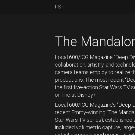
FSF
The Mandalor
Local 600/ICG Magazine “Deep Dive
collaboration, artistry, and techno
camera teams employ to realize th
productions. The most recent “Dee
the first live-action Star Wars TV 
on-line at Disney+.
Local 600/ICG Magazine’s “Deep Di
recent Emmy-winning “The Mandalori
Star Wars TV series), established 
included volumetric capture, larg
virtual-camera based previsualizati