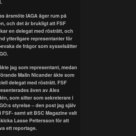
.
as årsmöte IAGA äger rum på
n, och det är brukligt att FSF
ckar en delegat med rösträtt, och
nd ytterligare representanter för
 bevaka de frågor som sysselsätter
GO.
r åkte jag som representant, medan
förande Malin Nicander åkte som
ciell delegat med rösträtt. FSF
resenterades även av Alex
dén, som sitter som sekreterare i
GO:s styrelse – den post jag själv
 i FSF- samt att BSC Magazine valt
skicka Lasse Pettersson för att
va ett reportage.