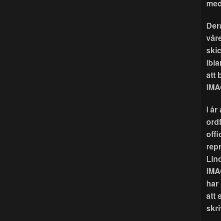
med
Der
våre
ski
ibla
att
IMA
I å
ord
offi
rep
Lin
IMA
har
att 
skri