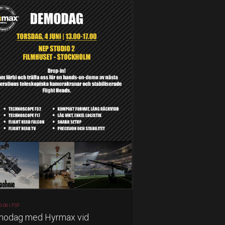
5-06 |
FSF
odag med Hyrmax vid