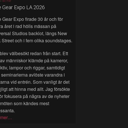
6-14 |
FSF
e Gear Expo LA 2026
 Gear Expo firade 30 år och för
a året i rad hölls mässan på
ersal Studios backlot, längs New
 Street och i fem olika soundstages.
blev välbesökt redan från start. Ett
 av människor klämde på kameror,
ktiv, lampor och riggar, samtidigt
seminarierna avlöste varandra i
rarna vid entrén. Som vanligt är det
ligt att hinna med allt. Jag försökte
ör fokusera på några av de nyheter
 möten som kändes mest
essanta.
 mer…