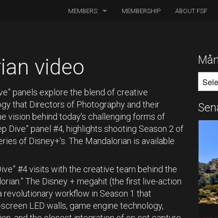
MEMBERS
MEMBERSHIP
ABOUT FSF
DIRECTORS OF PHOTOGRAPHY
ASSOCIATED CINEMATOGRAPHERS
Mån
ian video
MÅNA
ASSOCIATED MEMBERS
” panels explore the blend of creative
HONORARY MEMBERS
logy that Directors of Photography and their
Sen
e vision behind today’s challenging forms of
BOARD MEMBERS
p Dive” panel #4, highlights shooting Season 2 of
series of Disney+’s. The Mandalorian is available
IN MEMORIAM
ve” #4 visits with the creative team behind the
an.” The Disney + megahit (the first live-action
a revolutionary workflow in Season 1 that
e-screen LED walls, game engine technology,
on, and the closest integration of on-set capture