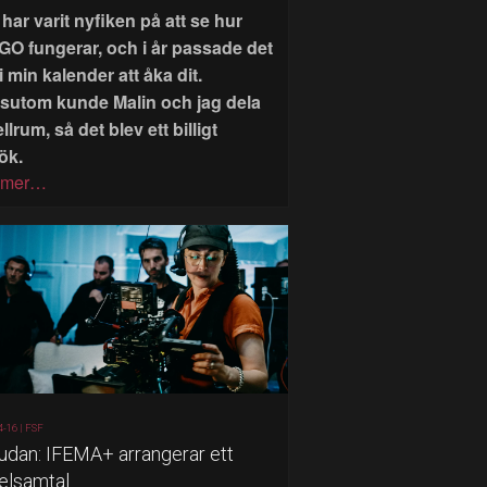
har varit nyfiken på att se hur
GO fungerar, och i år passade det
i min kalender att åka dit.
sutom kunde Malin och jag dela
llrum, så det blev ett billigt
ök.
 mer…
4-16 |
FSF
judan: IFEMA+ arrangerar ett
elsamtal