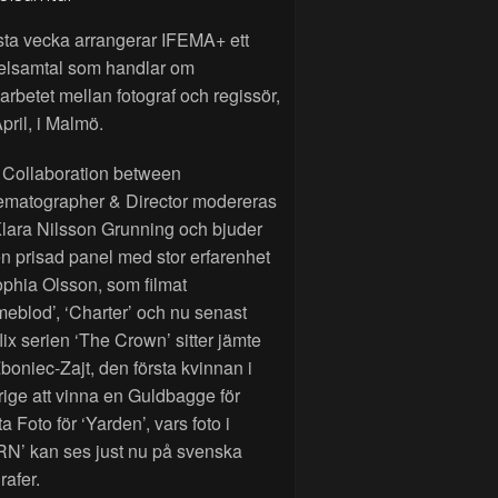
sta vecka arrangerar IFEMA+ ett
elsamtal som handlar om
rbetet mellan fotograf och regissör,
pril, i Malmö.
 Collaboration between
ematographer & Director modereras
lara Nilsson Grunning och bjuder
n prisad panel med stor erfarenhet
phia Olsson, som filmat
eblod’, ‘Charter’ och nu senast
lix serien ‘The Crown’ sitter jämte
Zboniec-Zajt, den första kvinnan i
ige att vinna en Guldbagge för
a Foto för ‘Yarden’, vars foto i
RN’ kan ses just nu på svenska
rafer.