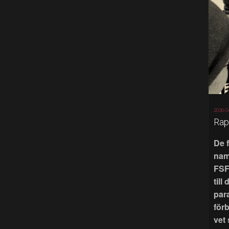
2026-0
Rap
De 
nam
FSF
till
par
för
vet