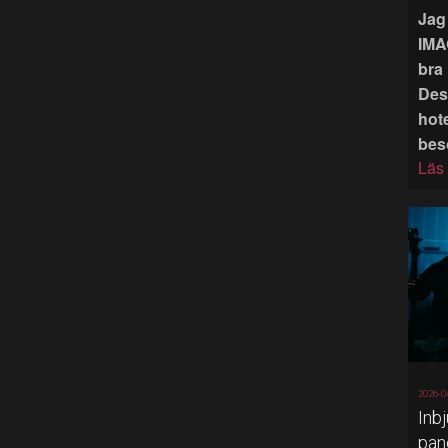
Jag 
IMA
bra 
Des
hote
bes
Läs
2026-0
Inb
pan