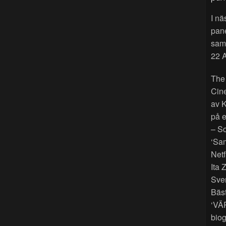
I nä
pan
sama
22 A
The
Cin
av K
på e
– So
‘Sam
Netf
Ita 
Sver
Bäst
‘VÄ
biog