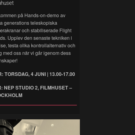
mhuset
kommen på Hands‑on‑demo av
a generations teleskopiska
rakranar och stabiliserade Flight
ds. Upplev den senaste tekniken i
lse, testa olika kontrollalternativ och
g med oss när vi går igenom dess
nskaper!
: TORSDAG, 4 JUNI | 13.00-17.00
: NEP STUDIO 2, FILMHUSET –
OCKHOLM