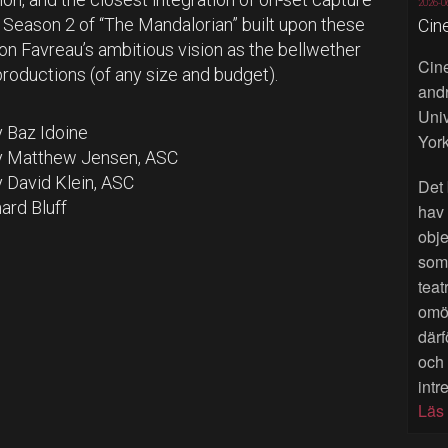
2026-0
 Season 2 of “The Mandalorian” built upon these
Cin
Jon Favreau’s ambitious vision as the bellwether
Cine
 productions (of any size and budget).
andr
Univ
 Baz Idoine
York
hy Matthew Jensen, ASC
 David Klein, ASC
Det 
ard Bluff
hav
obje
som 
teat
omöj
därf
och
intr
Läs