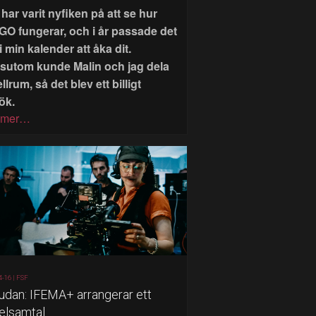
har varit nyfiken på att se hur
GO fungerar, och i år passade det
i min kalender att åka dit.
sutom kunde Malin och jag dela
llrum, så det blev ett billigt
ök.
 mer…
4-16 |
FSF
judan: IFEMA+ arrangerar ett
elsamtal