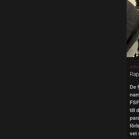
2026-0
Rap
De 
nam
FSF
till
par
för
vet