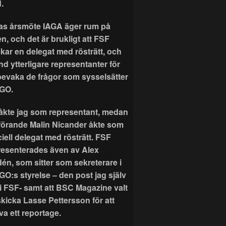
.
as årsmöte IAGA äger rum på
n, och det är brukligt att FSF
ckar en delegat med rösträtt, och
nd ytterligare representanter för
 bevaka de frågor som sysselsätter
GO.
r åkte jag som representant, medan
förande Malin Nicander åkte som
ciell delegat med rösträtt. FSF
resenterades även av Alex
dén, som sitter som sekreterare i
GO:s styrelse – den post jag själv
 i FSF- samt att BSC Magazine valt
skicka Lasse Pettersson för att
va ett reportage.