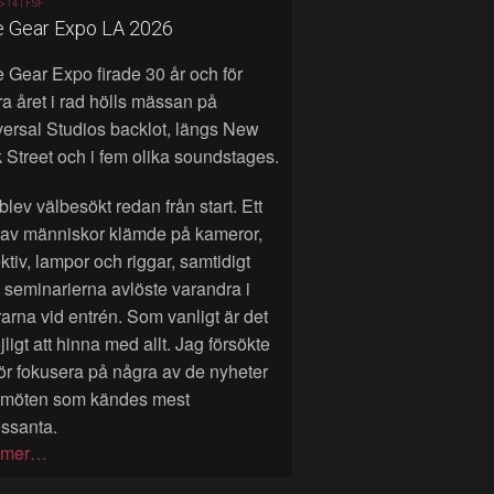
6-14 |
FSF
e Gear Expo LA 2026
 Gear Expo firade 30 år och för
a året i rad hölls mässan på
ersal Studios backlot, längs New
 Street och i fem olika soundstages.
blev välbesökt redan från start. Ett
 av människor klämde på kameror,
ktiv, lampor och riggar, samtidigt
seminarierna avlöste varandra i
rarna vid entrén. Som vanligt är det
ligt att hinna med allt. Jag försökte
ör fokusera på några av de nyheter
 möten som kändes mest
essanta.
 mer…