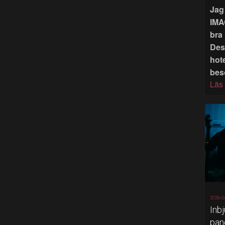
Jag 
IMA
bra 
Des
hote
bes
Läs
2026-0
Inb
pan