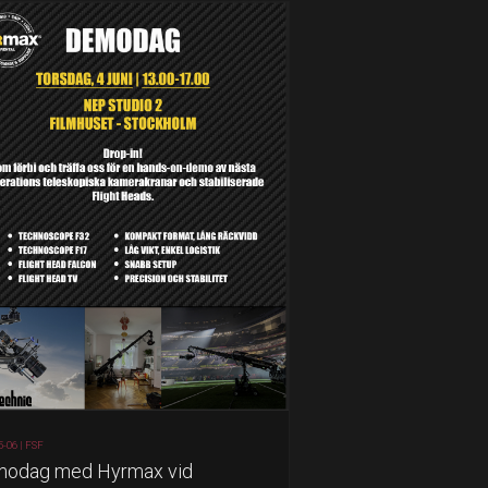
5-06 |
FSF
odag med Hyrmax vid