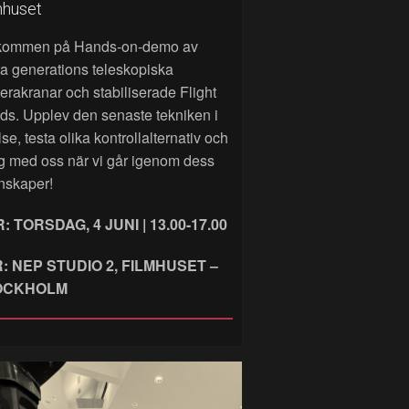
mhuset
kommen på Hands‑on‑demo av
a generations teleskopiska
rakranar och stabiliserade Flight
ds. Upplev den senaste tekniken i
lse, testa olika kontrollalternativ och
g med oss när vi går igenom dess
nskaper!
: TORSDAG, 4 JUNI | 13.00-17.00
: NEP STUDIO 2, FILMHUSET –
OCKHOLM