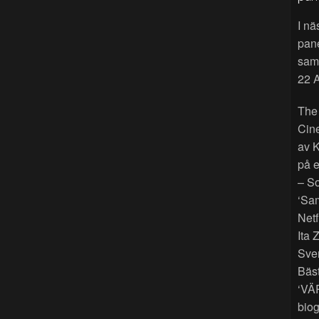
I nä
pan
sama
22 A
The
Cin
av K
på e
– So
‘Sam
Netf
Ita 
Sver
Bäst
‘VÄ
biog