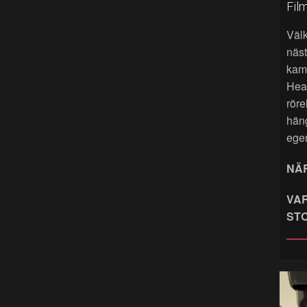
Fil
Väl
näst
kame
Hea
röre
hän
ege
NÄR
VAR
ST