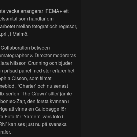
sta vecka arrangerar IFEMA+ ett
elsamtal som handlar om
rbetet mellan fotograf och regissör,
pril, i Malmö.
 Collaboration between
ematographer & Director modereras
lara Nilsson Grunning och bjuder
n prisad panel med stor erfarenhet
phia Olsson, som filmat
eblod’, ‘Charter’ och nu senast
lix serien ‘The Crown’ sitter jämte
Zboniec-Zajt, den första kvinnan i
ige att vinna en Guldbagge för
a Foto för ‘Yarden’, vars foto i
RN’ kan ses just nu på svenska
rafer.