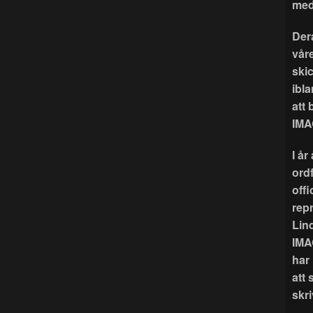
med
Der
våre
ski
ibla
att
IMA
I å
ord
offi
rep
Lin
IMA
har
att 
skri