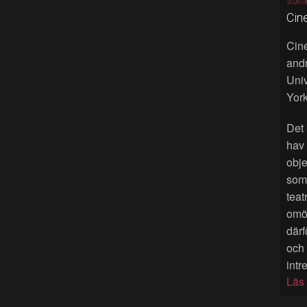
2026-0
Cin
Cine
andr
Univ
York
Det 
hav
obje
som 
teat
omöj
därf
och
intr
Läs