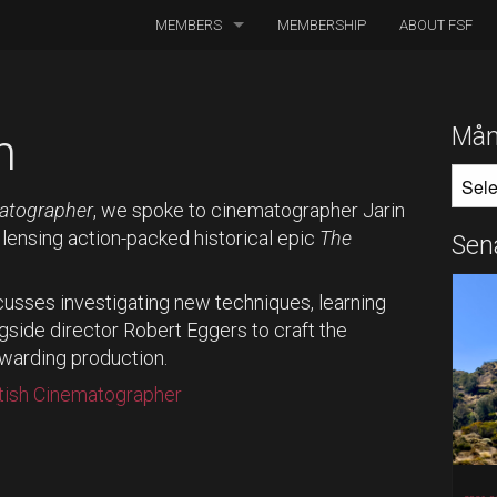
MEMBERS
MEMBERSHIP
ABOUT FSF
DIRECTORS OF PHOTOGRAPHY
ASSOCIATED CINEMATOGRAPHERS
Mån
n
MÅNA
ASSOCIATED MEMBERS
matographer
, we spoke to cinematographer Jarin
HONORARY MEMBERS
 lensing action-packed historical epic
The
Sen
BOARD MEMBERS
scusses investigating new techniques, learning
IN MEMORIAM
gside director Robert Eggers to craft the
ewarding production.
itish Cinematographer