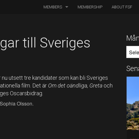
MEMBERS
MEMBERSHIP
ABOUT FSF
DIRECTORS OF PHOTOGRAPHY
ASSOCIATED CINEMATOGRAPHERS
Mån
ar till Sveriges
MÅNA
ASSOCIATED MEMBERS
HONORARY MEMBERS
Sen
BOARD MEMBERS
u utsett tre kandidater som kan bli Sveriges
ationella film. Det är
Om det oändliga, Greta
och
IN MEMORIAM
riges Oscarsbidrag.
, Sophia Olsson.