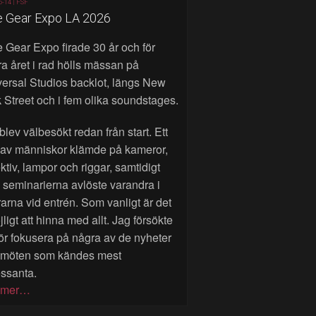
6-14 |
FSF
e Gear Expo LA 2026
 Gear Expo firade 30 år och för
a året i rad hölls mässan på
ersal Studios backlot, längs New
 Street och i fem olika soundstages.
blev välbesökt redan från start. Ett
 av människor klämde på kameror,
ktiv, lampor och riggar, samtidigt
seminarierna avlöste varandra i
rarna vid entrén. Som vanligt är det
ligt att hinna med allt. Jag försökte
ör fokusera på några av de nyheter
 möten som kändes mest
essanta.
 mer…