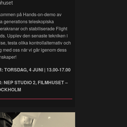
mhuset
kommen på Hands‑on‑demo av
a generations teleskopiska
rakranar och stabiliserade Flight
ds. Upplev den senaste tekniken i
lse, testa olika kontrollalternativ och
g med oss när vi går igenom dess
nskaper!
: TORSDAG, 4 JUNI | 13.00-17.00
: NEP STUDIO 2, FILMHUSET –
OCKHOLM