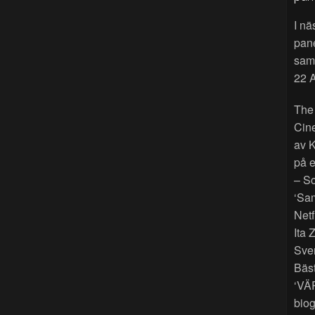
I nä
pan
sama
22 A
The
Cin
av K
på e
– So
‘Sam
Netf
Ita 
Sver
Bäst
‘VÄ
biog