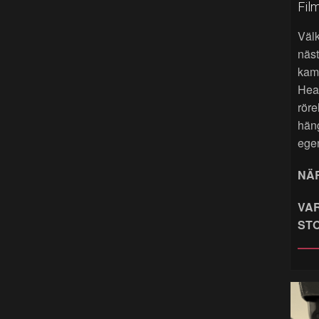
Fil
Väl
näst
kame
Hea
röre
hän
ege
NÄR
VAR
ST