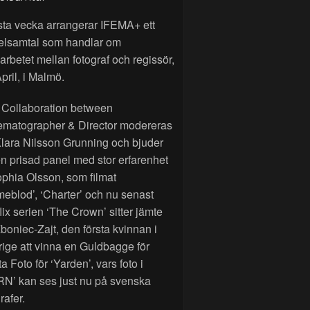
sta vecka arrangerar IFEMA+ ett
elsamtal som handlar om
rbetet mellan fotograf och regissör,
pril, i Malmö.
 Collaboration between
ematographer & Director modereras
lara Nilsson Grunning och bjuder
n prisad panel med stor erfarenhet
phia Olsson, som filmat
eblod’, ‘Charter’ och nu senast
lix serien ‘The Crown’ sitter jämte
Zboniec-Zajt, den första kvinnan i
ige att vinna en Guldbagge för
a Foto för ‘Yarden’, vars foto i
RN’ kan ses just nu på svenska
rafer.