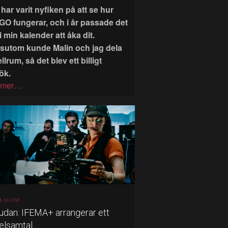
har varit nyfiken på att se hur
GO fungerar, och i år passade det
i min kalender att åka dit.
sutom kunde Malin och jag dela
llrum, så det blev ett billigt
ök.
 mer…
4-16 |
FSF
judan: IFEMA+ arrangerar ett
elsamtal