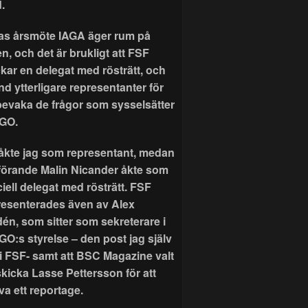
.
as årsmöte IAGA äger rum på
n, och det är brukligt att FSF
ckar en delegat med rösträtt, och
nd ytterligare representanter för
 bevaka de frågor som sysselsätter
GO.
r åkte jag som representant, medan
förande Malin Nicander åkte som
ciell delegat med rösträtt. FSF
resenterades även av Alex
dén, som sitter som sekreterare i
GO:s styrelse – den post jag själv
 i FSF- samt att BSC Magazine valt
skicka Lasse Pettersson för att
va ett reportage.