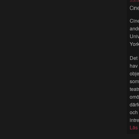
2026-0
Cin
Cine
andr
Univ
York
Det 
hav
obje
som 
teat
omöj
därf
och
intr
Läs