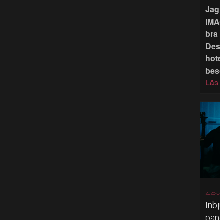
Jag 
IMA
bra 
Des
hote
bes
Läs
2026-0
Inb
pan