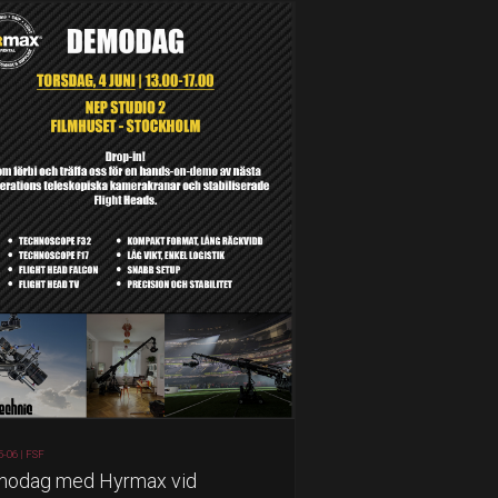
5-06 |
FSF
odag med Hyrmax vid