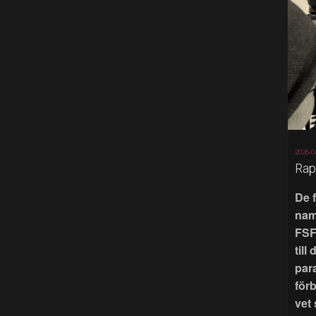
2026-0
Rap
De 
nam
FSF
till
par
för
vet