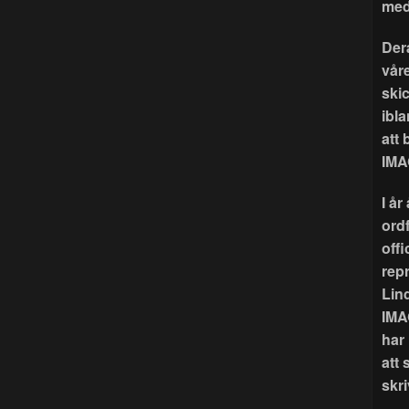
med
Der
våre
ski
ibla
att
IMA
I å
ord
offi
rep
Lin
IMA
har
att 
skri