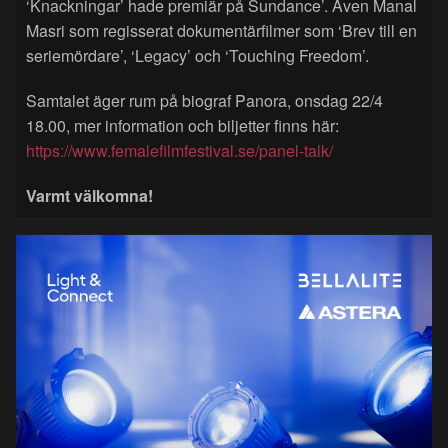
‘Knackningar’ hade premiär på Sundance’. Även Manal
Masri som regisserat dokumentärfilmer som ‘Brev till en
seriemördare’, ‘Legacy’ och ‘Touching Freedom’.
Samtalet äger rum på biograf Panora, onsdag 22/4
18.00, mer information och biljetter finns här:
https://www.femalefilmfestival.se/panel-talk/
Varmt välkomna!