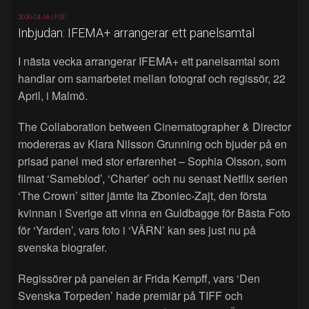
2026-04-16 |
FSF
Inbjudan: IFEMA+ arrangerar ett panelsamtal
I nästa vecka arrangerar IFEMA+ ett panelsamtal som
handlar om samarbetet mellan fotograf och regissör, 22
April, i Malmö.
The Collaboration between Cinematographer & Director
modereras av Klara Nilsson Grunning och bjuder på en
prisad panel med stor erfarenhet – Sophia Olsson, som
filmat ‘Sameblod’, ‘Charter’ och nu senast Netflix serien
‘The Crown’ sitter jämte Ita Zboniec-Zajt, den första
kvinnan i Sverige att vinna en Guldbagge för Bästa Foto
för ‘Yarden’, vars foto i ‘VÄRN’ kan ses just nu på
svenska biografer.
Regissörer på panelen är Frida Kempff, vars ‘Den
Svenska Torpeden’ hade premiär på TIFF och