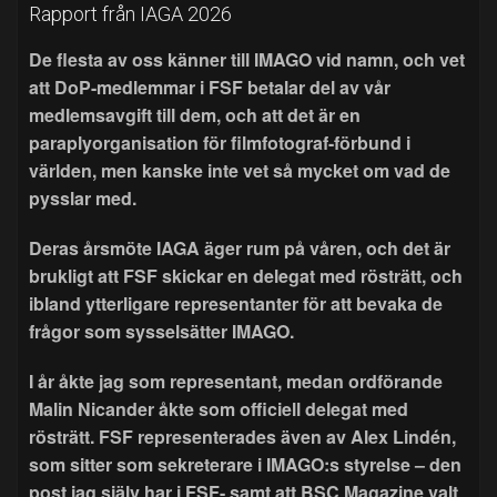
Rapport från IAGA 2026
De flesta av oss känner till IMAGO vid namn, och vet
att DoP-medlemmar i FSF betalar del av vår
medlemsavgift till dem, och att det är en
paraplyorganisation för filmfotograf-förbund i
världen, men kanske inte vet så mycket om vad de
pysslar med.
Deras årsmöte IAGA äger rum på våren, och det är
brukligt att FSF skickar en delegat med rösträtt, och
ibland ytterligare representanter för att bevaka de
frågor som sysselsätter IMAGO.
I år åkte jag som representant, medan ordförande
Malin Nicander åkte som officiell delegat med
rösträtt. FSF representerades även av Alex Lindén,
som sitter som sekreterare i IMAGO:s styrelse – den
post jag själv har i FSF- samt att BSC Magazine valt