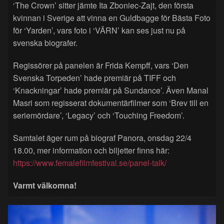
‘The Crown’ sitter jämte Ita Zboniec-Zajt, den första
kvinnan i Sverige att vinna en Guldbagge för Bästa Foto
för ‘Yarden’, vars foto i ‘VÄRN’ kan ses just nu på
svenska biografer.
Regissörer på panelen är Frida Kempff, vars ‘Den
Svenska Torpeden’ hade premiär på TIFF och
‘Knackningar’ hade premiär på Sundance’. Även Manal
Masri som regisserat dokumentärfilmer som ‘Brev till en
seriemördare’, ‘Legacy’ och ‘Touching Freedom’.
Samtalet äger rum på biograf Panora, onsdag 22/4
18.00, mer information och biljetter finns här:
https://www.femalefilmfestival.se/panel-talk/
Varmt välkomna!