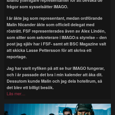
ibland ytterligare representanter för att bevaka de
frågor som sysselsätter IMAGO.
I år åkte jag som representant, medan ordförande
Malin Nicander åkte som officiell delegat med
rösträtt. FSF representerades även av Alex Lindén,
som sitter som sekreterare i IMAGO:s styrelse – den
post jag själv har i FSF- samt att BSC Magazine valt
att skicka Lasse Pettersson för att skriva ett
reportage.
Jag har varit nyfiken på att se hur IMAGO fungerar,
och i år passade det bra i min kalender att åka dit.
Dessutom kunde Malin och jag dela hotellrum, så
det blev ett billigt besök.
Läs mer…