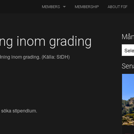
MEMBERS
MEMBERSHIP
ABOUT FSF
DIRECTORS OF PHOTOGRAPHY
ASSOCIATED CINEMATOGRAPHERS
Mån
ing inom grading
MÅNA
ASSOCIATED MEMBERS
ildning inom grading. (Källa: StDH)
HONORARY MEMBERS
Sen
BOARD MEMBERS
IN MEMORIAM
ll söka stipendium.