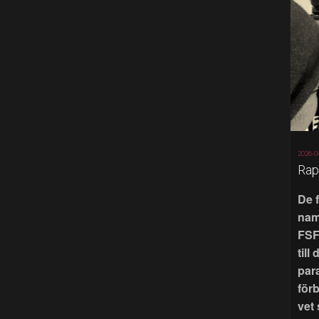
2026-0
Rap
De 
nam
FSF
till
par
för
vet