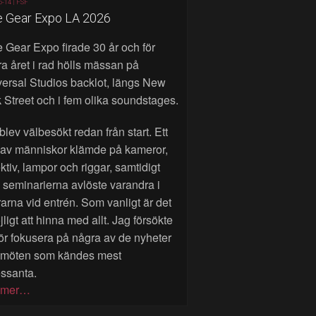
6-14 |
FSF
e Gear Expo LA 2026
 Gear Expo firade 30 år och för
a året i rad hölls mässan på
ersal Studios backlot, längs New
 Street och i fem olika soundstages.
blev välbesökt redan från start. Ett
 av människor klämde på kameror,
ktiv, lampor och riggar, samtidigt
seminarierna avlöste varandra i
rarna vid entrén. Som vanligt är det
ligt att hinna med allt. Jag försökte
ör fokusera på några av de nyheter
 möten som kändes mest
essanta.
 mer…