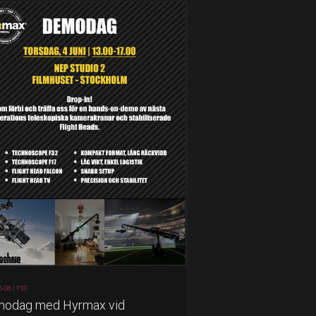
5-06 |
FSF
odag med Hyrmax vid