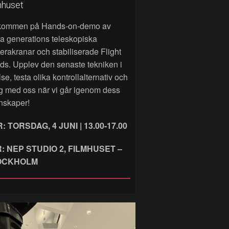
mhuset
kommen på Hands‑on‑demo av
a generations teleskopiska
rakranar och stabiliserade Flight
ds. Upplev den senaste tekniken i
lse, testa olika kontrollalternativ och
g med oss när vi går igenom dess
nskaper!
: TORSDAG, 4 JUNI | 13.00-17.00
: NEP STUDIO 2, FILMHUSET –
OCKHOLM