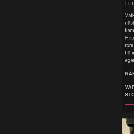
Fil
Väl
näst
kame
Hea
röre
hän
ege
NÄR
VAR
ST