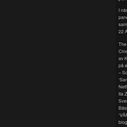
I nä
pan
sama
22 A
The
Cin
av K
på e
– So
‘Sam
Netf
Ita 
Sver
Bäst
‘VÄ
biog