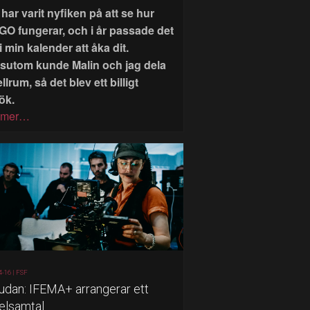
har varit nyfiken på att se hur
GO fungerar, och i år passade det
i min kalender att åka dit.
sutom kunde Malin och jag dela
llrum, så det blev ett billigt
ök.
 mer…
4-16 |
FSF
judan: IFEMA+ arrangerar ett
elsamtal