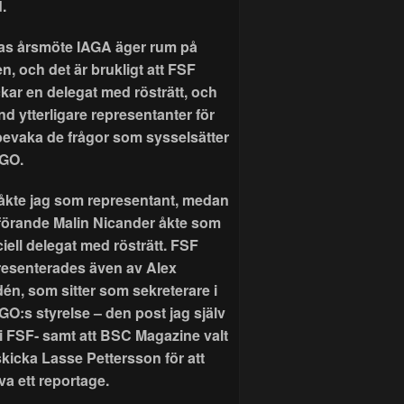
.
as årsmöte IAGA äger rum på
n, och det är brukligt att FSF
ckar en delegat med rösträtt, och
nd ytterligare representanter för
 bevaka de frågor som sysselsätter
GO.
r åkte jag som representant, medan
förande Malin Nicander åkte som
ciell delegat med rösträtt. FSF
resenterades även av Alex
dén, som sitter som sekreterare i
GO:s styrelse – den post jag själv
 i FSF- samt att BSC Magazine valt
skicka Lasse Pettersson för att
va ett reportage.