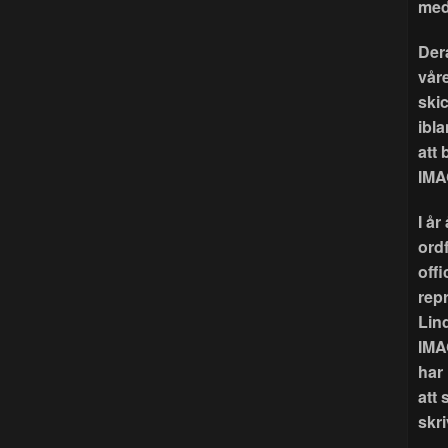
med
Der
våre
ski
ibla
att
IMA
I å
ord
offi
rep
Lin
IMA
har
att 
skri