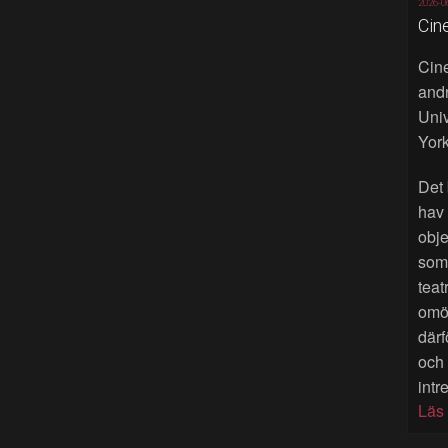
2026-0
Cin
Cine
andr
Univ
York
Det 
hav
obje
som 
teat
omöj
därf
och
intr
Läs