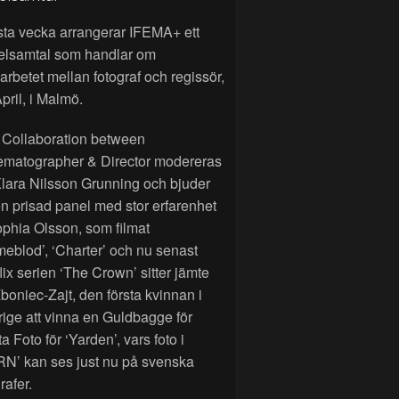
sta vecka arrangerar IFEMA+ ett
elsamtal som handlar om
rbetet mellan fotograf och regissör,
pril, i Malmö.
 Collaboration between
ematographer & Director modereras
lara Nilsson Grunning och bjuder
n prisad panel med stor erfarenhet
phia Olsson, som filmat
eblod’, ‘Charter’ och nu senast
lix serien ‘The Crown’ sitter jämte
Zboniec-Zajt, den första kvinnan i
ige att vinna en Guldbagge för
a Foto för ‘Yarden’, vars foto i
RN’ kan ses just nu på svenska
rafer.