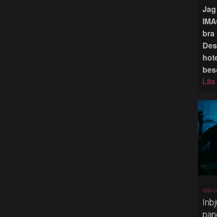
Jag 
IMA
bra 
Des
hote
bes
Läs
2026-0
Inb
pan