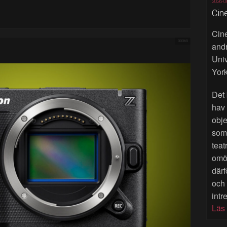
2026-0
Cin
Cine
30365
andr
Univ
York
Det 
hav
obje
som 
teat
omöj
därf
och
intr
Läs