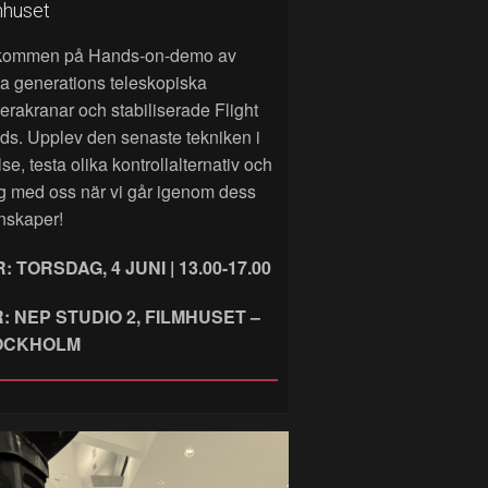
mhuset
kommen på Hands‑on‑demo av
a generations teleskopiska
rakranar och stabiliserade Flight
ds. Upplev den senaste tekniken i
lse, testa olika kontrollalternativ och
g med oss när vi går igenom dess
nskaper!
: TORSDAG, 4 JUNI | 13.00-17.00
: NEP STUDIO 2, FILMHUSET –
OCKHOLM