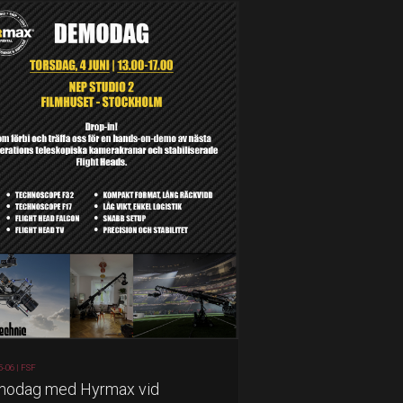
5-06 |
FSF
odag med Hyrmax vid