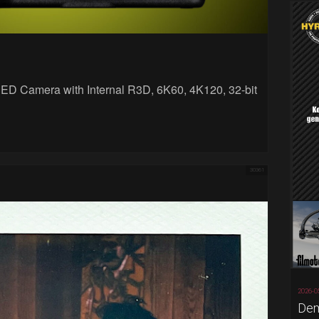
ED Camera with Internal R3D, 6K60, 4K120, 32-bit
30361
2026-0
Dem