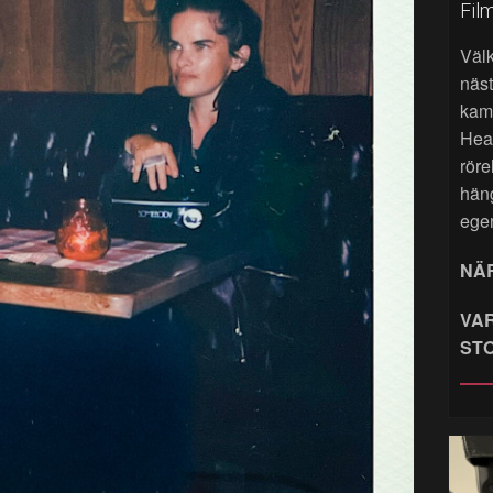
Fil
Väl
näst
kame
Hea
röre
hän
ege
NÄR
VAR
ST