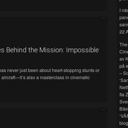
I nä
pan
30228
sama
22 A
The
 Behind the Mission: Impossible
Cin
av K
på e
as never just been about heart-stopping stunts or
– So
 aircraft—it’s also a masterclass in cinematic
‘Sam
Netf
Ita 
Sver
Bäst
30161
‘VÄ
biog