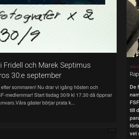
bi Fridell och Marek Septimus
2026-0
Rap
bros 30:e september
De 
s efter sommaren! Nu drar vi igång hösten och
nam
FSF-medlemmar! Start tisdag 30/9 kl 17.30 då öppnar
FSF
mvaro.Våra gäster börjar prata k...
till
par
för
30359
vet