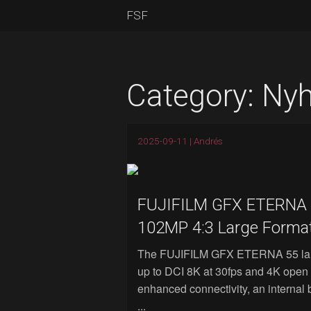
FSF
Category:
Nyh
2025-09-11 |
Andrés
FUJIFILM GFX ETERNA 55
102MP 4:3 Large Forma
The FUJIFILM GFX ETERNA 55 larg
up to DCI 8K at 30fps and 4K open g
enhanced connectivity, an internal 
...