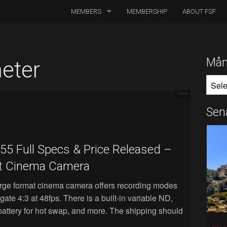
MEMBERS
MEMBERSHIP
ABOUT FSF
DIRECTORS OF PHOTOGRAPHY
ASSOCIATED CINEMATOGRAPHERS
Mån
eter
MÅNA
ASSOCIATED MEMBERS
30366
HONORARY MEMBERS
Sen
BOARD MEMBERS
 Full Specs & Price Released –
IN MEMORIAM
t Cinema Camera
e format cinema camera offers recording modes
ate 4:3 at 48fps. There is a built-in variable ND,
battery for hot swap, and more. The shipping should