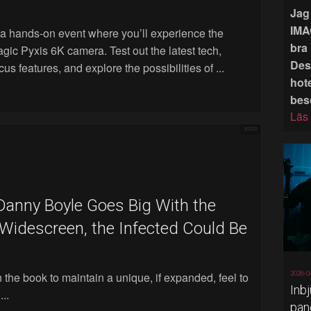
Jag 
IMA
a hands-on event where you’ll experience the
bra 
gic Pyxis 6K camera. Test out the latest tech,
Des
s features, and explore the possibilities of ...
hote
bes
Läs
30232
 Danny Boyle Goes Big With the
e Widescreen, the Infected Could Be
n the book to maintain a unique, if expanded, feel to
2026-0
Inb
..
pan