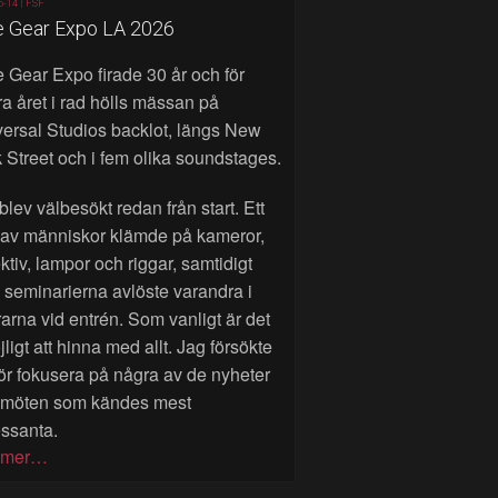
6-14 |
FSF
e Gear Expo LA 2026
 Gear Expo firade 30 år och för
a året i rad hölls mässan på
ersal Studios backlot, längs New
 Street och i fem olika soundstages.
blev välbesökt redan från start. Ett
 av människor klämde på kameror,
ktiv, lampor och riggar, samtidigt
seminarierna avlöste varandra i
rarna vid entrén. Som vanligt är det
ligt att hinna med allt. Jag försökte
ör fokusera på några av de nyheter
 möten som kändes mest
essanta.
 mer…