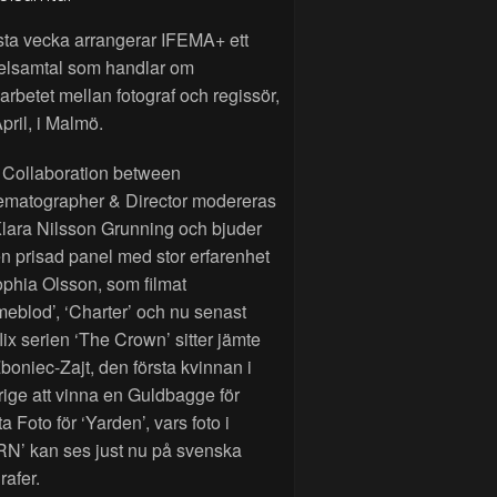
sta vecka arrangerar IFEMA+ ett
elsamtal som handlar om
rbetet mellan fotograf och regissör,
pril, i Malmö.
 Collaboration between
ematographer & Director modereras
lara Nilsson Grunning och bjuder
n prisad panel med stor erfarenhet
phia Olsson, som filmat
eblod’, ‘Charter’ och nu senast
lix serien ‘The Crown’ sitter jämte
Zboniec-Zajt, den första kvinnan i
ige att vinna en Guldbagge för
a Foto för ‘Yarden’, vars foto i
RN’ kan ses just nu på svenska
rafer.