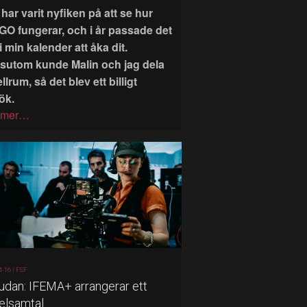
har varit nyfiken på att se hur
GO fungerar, och i år passade det
i min kalender att åka dit.
sutom kunde Malin och jag dela
llrum, så det blev ett billigt
ök.
 mer…
4-16 |
FSF
judan: IFEMA+ arrangerar ett
elsamtal