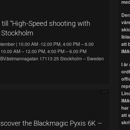
med
Der
våre
till ”High-Speed shooting with
ski
r Stockholm
ibla
tember | 10.00 AM -12.00 PM, 4:00 PM – 6.00
att
 10.00 AM – 12.00 PM, 4:00 PM – 6.00 PM
IMA
ABVästmannagatan 17113 25 Stockholm – Sweden
I å
ord
offi
rep
Lin
30355
IMA
har
att 
skri
iscover the Blackmagic Pyxis 6K –