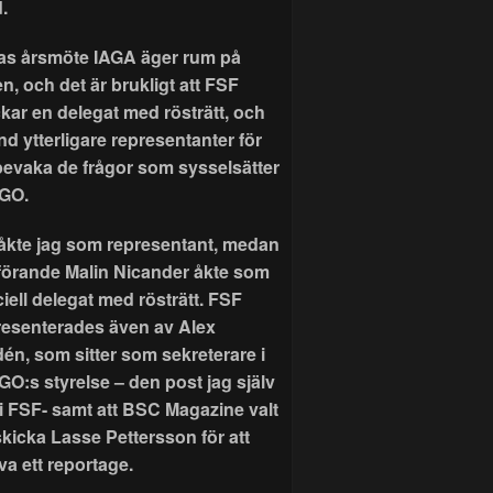
.
as årsmöte IAGA äger rum på
n, och det är brukligt att FSF
ckar en delegat med rösträtt, och
nd ytterligare representanter för
 bevaka de frågor som sysselsätter
GO.
r åkte jag som representant, medan
förande Malin Nicander åkte som
ciell delegat med rösträtt. FSF
resenterades även av Alex
dén, som sitter som sekreterare i
GO:s styrelse – den post jag själv
 i FSF- samt att BSC Magazine valt
skicka Lasse Pettersson för att
va ett reportage.